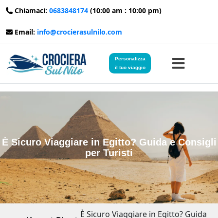
Chiamaci:
0683848174
(10:00 am : 10:00 pm)
Email:
info@crocierasulnilo.com
Personalizza
il tuo viaggio
Home
Viaggi in Egitto
È Sicuro Viaggiare in Egitto? Guida e Consigli
per Turisti
Crociere sul Nilo
Viaggi in Giordania
Blog
È Sicuro Viaggiare in Egitto? Guida