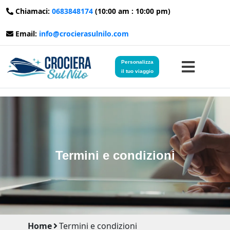
Chiamaci:
0683848174
(10:00 am : 10:00 pm)
Email:
info@crocierasulnilo.com
Personalizza
il tuo viaggio
Home
Viaggi in Egitto
Termini e condizioni
Crociere sul Nilo
Viaggi in Giordania
Blog
Home
Termini e condizioni