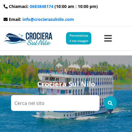
Chiamaci:
0683848174
(10:00 am : 10:00 pm)
Email:
info@crocierasulnilo.com
Personalizza
il tuo viaggio
Home
Viaggi in Egitto
Crociera Sul Nilo
Crociere sul Nilo
Viaggi in Giordania
Blog