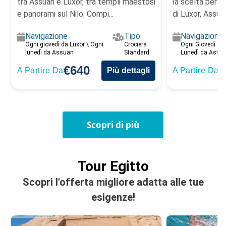
tra Assuan e Luxor, tra templi maestosi
la scelta perfe
e panorami sul Nilo. Compi...
di Luxor, Assuan 
Navigazione
Tipo
Navigazione
Ogni giovedì da Luxor \ Ogni
Crociera
Ogni Giovedì da
lunedì da Assuan
Standard
Lunedì da Aswa
€640
€
A Partire Da
Più dettagli
A Partire Da
Scopri di più
Tour Egitto
Scopri l'offerta migliore adatta alle tue
esigenze!