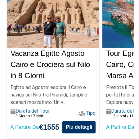
Vacanza Egitto Agosto
Tour Egitt
Cairo e Crociera sul Nilo
Cairo, Cro
in 8 Giorni
Marsa Al
Egitto ad Agosto: esplora il Cairo e
Prenota il Tour
naviga sul Nilo tra Piramidi, templi e
perfetto di avv
scenari mozzafiato. Un v...
Esplora nuovi lu
Durata del Tour
Durata del T
Tipo
8 Giorno / 7 Notti
12 giorni / 11 no
€1555
€
A Partire Da
Più dettagli
A Partire Da