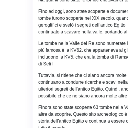
Fino ad oggi, sono state scoperte e document
tombe furono scoperte nel XIX secolo, quand
geroglifici e svelò i segreti dell'antico Egi
continuato a scavare nella valle, portando a
Le tombe nella Valle dei Re sono numerate in
più famosa è la KV62, che apparteneva al g
includono la KV5, che era la tomba di Ramses
di Seti I.
Tuttavia, si ritiene che ci siano ancora molt
continuano a condurre ricerche e scavi nella
ulteriori segreti dell'antico Egitto. Quindi,
possibile che ce ne siano ancora molte altre
Finora sono state scoperte 63 tombe nella Va
altre da scoprire. Questo sito archeologico
storia dell'antico Egitto e continua a essere o
tutto il mondo.