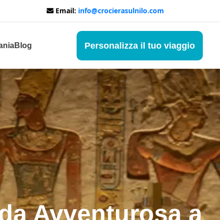
Email:
info@crocierasulnilo.com
Personalizza il tuo viaggio
ania
Blog
uida Avventurosa a