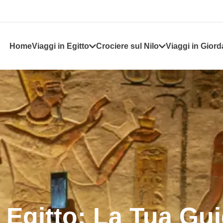
Home
Viaggi in Egitto
Crociere sul Nilo
Viaggi in Giord
n Egitto: La Tua G