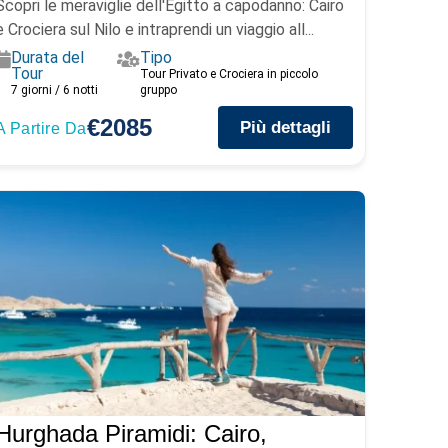
Scopri le meraviglie dell'Egitto a capodanno: Cairo
e Crociera sul Nilo e intraprendi un viaggio all...
Durata del
Tipo
Tour
Tour Privato e Crociera in piccolo
7 giorni / 6 notti
gruppo
€2085
Più dettagli
A Partire Da
Hurghada Piramidi: Cairo,