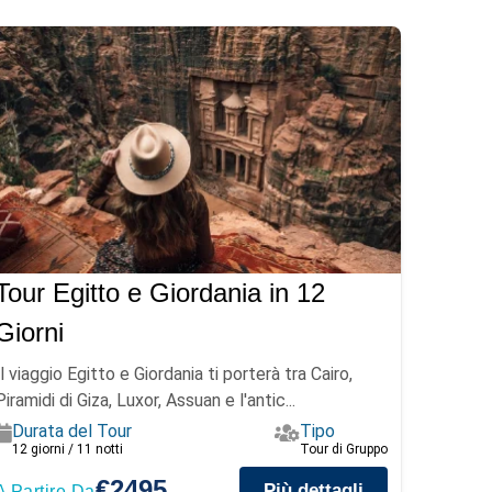
Tour Egitto e Giordania in 12
Giorni
Il viaggio Egitto e Giordania ti porterà tra Cairo,
Piramidi di Giza, Luxor, Assuan e l'antic...
Durata del Tour
Tipo
12 giorni / 11 notti
Tour di Gruppo
€2495
Più dettagli
A Partire Da