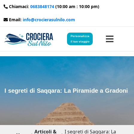
Chiamaci:
0683848174
(10:00 am : 10:00 pm)
Email:
info@crocierasulnilo.com
Personalizza
il tuo viaggio
Home
Viaggi in Egitto
I segreti di Saqqara: La Piramide a Gradoni ‍
Crociere sul Nilo
Viaggi in Giordania
Blog
Articoli &
I segreti di Saqqara: La