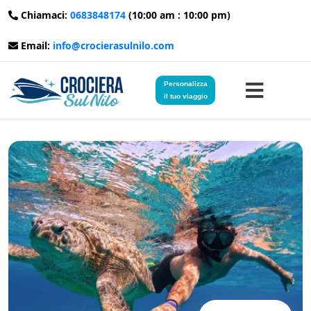
Chiamaci:
0683848174
(10:00 am : 10:00 pm)
Email:
info@crocierasulnilo.com
Personalizza
il tuo viaggio
Home
Viaggi in Egitto
Crociere sul Nilo
Viaggi in Giordania
Blog