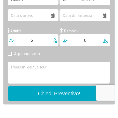
calorosa ospitalità del popolo egiziano.
Dalla maestosità delle piramidi alla serenità del Nilo,
dalla ricchezza culturale del Cairo alla bellezza
incontaminata di Marsa Alam, ogni momento è un
Adulti
Bambini
tesoro da custodire nel cuore.
Aggiungi volo
Chiedi Preventivo!