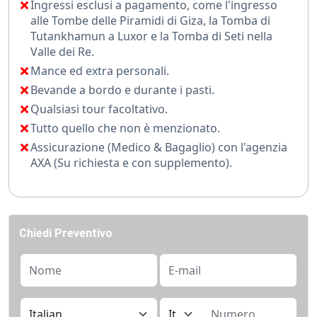
Ingressi esclusi a pagamento, come l'ingresso
con il gorgoglio delle acque, creando una melodia che
alle Tombe delle Piramidi di Giza, la Tomba di
risuona nell'anima.
Tutankhamun a Luxor e la Tomba di Seti nella
Valle dei Re.
Il vostro viaggio culmina nelle acque cristalline di
Mance ed extra personali.
Marsa Alam
.
Bevande a bordo e durante i pasti.
Qui, il deserto incontra il mare in un abbraccio di
Qualsiasi tour facoltativo.
sabbia dorata e acque turchesi.
Tutto quello che non è menzionato.
Assicurazione (Medico & Bagaglio) con l'agenzia
Immergetevi in un mondo sottomarino di coralli
AXA (Su richiesta e con supplemento).
variopinti e pesci tropicali, nuotate accanto a graziose
tartarughe marine o osservate i delfini giocare nelle
onde. Ogni tramonto è uno spettacolo di colori che si
riflettono sull'acqua, creando un quadro vivente che
Chiedi Preventivo
cambia di momento in momento.
Questo non è solo un viaggio, è un'immersione
nell'anima dell'Egitto. È un'opportunità per connettersi
con una terra che ha plasmato la storia dell'umanità,
per camminare nei passi dei faraoni e per scoprire la