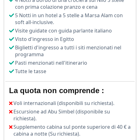
4 Notti a bordo di una crociera sul Nilo 5 stelle
con il suo sguardo enigmatico, sembra sussurrarvi
con prima colazione pranzo e cena
segreti millenari.
5 Notti in un hotel a 5 stelle a Marsa Alam con
La vostra avventura prosegue a bordo di una lussuosa
soft all-inclusive.
nave da crociera sul Nilo.
Visite guidate con guida parlante italiano
Visto d'ingresso in Egitto
Scivolando dolcemente sulle acque che hanno nutrito
Biglietti d'ingresso a tutti i siti menzionati nel
una delle più grandi civiltà della storia, vi sentite parte
programma
di un racconto senza tempo. A Luxor,
il Tempio di
Pasti menzionati nell'itinerario
Karnak
vi accoglie con le sue colonne monumentali
Tutte le tasse
che sembrano sostenere il cielo stesso.
Mentre il sole tramonta, tingendo il cielo di oro e
La quota non comprende :
cremisi, vi ritrovate a contemplare gli stessi panorami
che hanno ispirato faraoni e dei.
Voli internazionali (disponibili su richiesta).
Escursione ad Abu Simbel (disponibile su
Le notti sul Nilo sono un incanto. Sotto un cielo
richiesta).
trapuntato di stelle, la brezza del fiume porta con sé
sussurri di antiche leggende.
Supplemento cabina sul ponte superiore di 40 € a
cabina a notte (Su richiesta).
Il suono ipnotico di una musica tradizionale si fonde