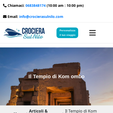
Chiamaci:
0683848174
(10:00 am : 10:00 pm)
Email:
info@crocierasulnilo.com
Personalizza
il tuo viaggio
Home
Viaggi in Egitto
Il Tempio di Kom ombo
Crociere sul Nilo
Viaggi in Giordania
Blog
Articoli &
Il Tempio di Kom