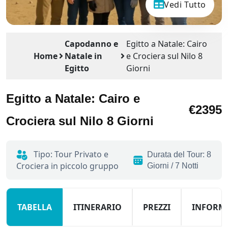
Vedi Tutto
Capodanno e
Egitto a Natale: Cairo
Home
Natale in
e Crociera sul Nilo 8
Egitto
Giorni
Egitto a Natale: Cairo e
€2395
Crociera sul Nilo 8 Giorni
Tipo: Tour Privato e
Durata del Tour: 8
Crociera in piccolo gruppo
Giorni / 7 Notti
TABELLA
ITINERARIO
PREZZI
INFORM