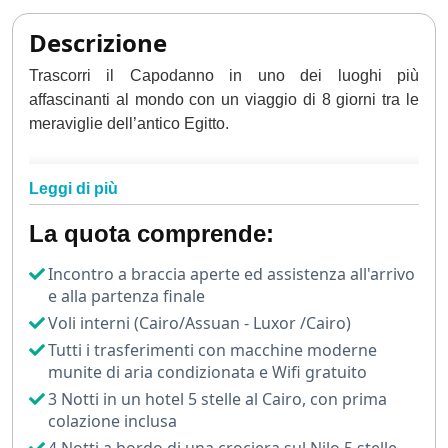
Descrizione
Trascorri il Capodanno in uno dei luoghi più
affascinanti al mondo con un viaggio di 8 giorni tra le
meraviglie dell’antico Egitto.
Questo pacchetto esclusivo unisce la vivace capitale
Leggi di più
egiziana,
il Cairo
, con una suggestiva
crociera sul
Nilo
da Luxor, creando un perfetto equilibrio tra cultura,
La quota comprende:
relax e scoperta.
Incontro a braccia aperte ed assistenza all'arrivo
L’itinerario ha inizio al Cairo, dove verrai accolto in una
e alla partenza finale
città che pulsa di storia e modernità.
Voli interni (Cairo/Assuan - Luxor /Cairo)
Tutti i trasferimenti con macchine moderne
La prima tappa è uno dei siti più iconici del mondo: le
munite di aria condizionata e Wifi gratuito
maestose Piramidi di Giza e la
Sfinge
, simboli eterni
3 Notti in un hotel 5 stelle al Cairo, con prima
della civiltà egizia.
colazione inclusa