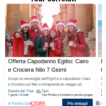
Offerta Capodanno Egitto: Cairo
Eg
e Crociera Nilo 7 Giorni
C
Scopri le meraviglie dell'Egitto a capodanno: Cairo
Fes
e Crociera sul Nilo e intraprendi un viaggio all...
le 
Durata del Tour
Tipo
Dur
7 giorni / 6 notti
Tour Privato e Crociera in piccolo gruppo
10 G
€2085
A Partire Da
Più dettagli
A 