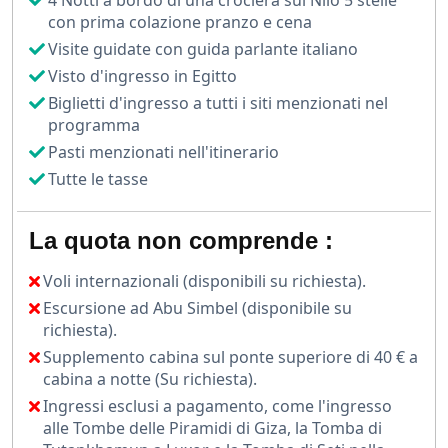
4 Notti a bordo di una crociera sul Nilo 5 stelle
Proseguirai con la visita al nuovissimo Grande Museo
con prima colazione pranzo e cena
Egizio (GEM), una delle istituzioni museali più
Visite guidate con guida parlante italiano
moderne e ricche al mondo, che ospita migliaia di
Visto d'ingresso in Egitto
reperti straordinari, tra cui i tesori di Tutankhamon.
Biglietti d'ingresso a tutti i siti menzionati nel
programma
Dopo le giornate al Cairo, volerai verso Luxor, punto di
Pasti menzionati nell'itinerario
partenza per una crociera sul Nilo ricca di fascino e
Tutte le tasse
scenari senza tempo.
A bordo di una confortevole motonave, navigherai
La quota non comprende :
lungo
il fiume
più lungo del mondo, visitando siti
straordinari come il Tempio di Karnak,
la Valle dei Re
,
Voli internazionali (disponibili su richiesta).
il Tempio di Hatshepsut e molti altri luoghi carichi di
Escursione ad Abu Simbel (disponibile su
storia e mistero.
richiesta).
Supplemento cabina sul ponte superiore di 40 € a
Durante la crociera, avrai l’occasione di rilassarti
cabina a notte (Su richiesta).
ammirando i paesaggi del Nilo, gustare piatti della
Ingressi esclusi a pagamento, come l'ingresso
cucina locale e vivere un Capodanno unico sotto le
alle Tombe delle Piramidi di Giza, la Tomba di
stelle egiziane.