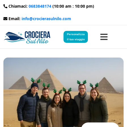
Chiamaci:
0683848174
(10:00 am : 10:00 pm)
Email:
info@crocierasulnilo.com
Personalizza
il tuo viaggio
Home
Viaggi in Egitto
Crociere sul Nilo
Viaggi in Giordania
Blog