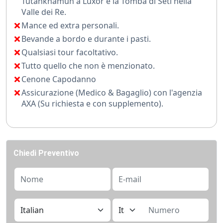
Tutankhamun a Luxor e la Tomba di Seti nella
Valle dei Re.
Un viaggio pensato per chi vuole salutare il nuovo
Mance ed extra personali.
anno con un’esperienza intensa e indimenticabile,
Bevande a bordo e durante i pasti.
immerso nella cultura millenaria e nei paesaggi
Qualsiasi tour facoltativo.
mozzafiato dell’Egitto.
Tutto quello che non è menzionato.
Cenone Capodanno
Assicurazione (Medico & Bagaglio) con l'agenzia
AXA (Su richiesta e con supplemento).
Chiedi Preventivo