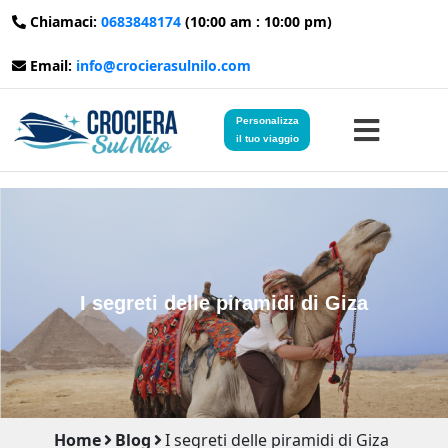
Chiamaci:
0683848174
(10:00 am : 10:00 pm)
Email:
info@crocierasulnilo.com
Personalizza
il tuo viaggio
Home
Viaggi in Egitto
I segreti delle piramidi di Giza
Crociere sul Nilo
Viaggi in Giordania
Blog
Home
Blog
I segreti delle piramidi di Giza