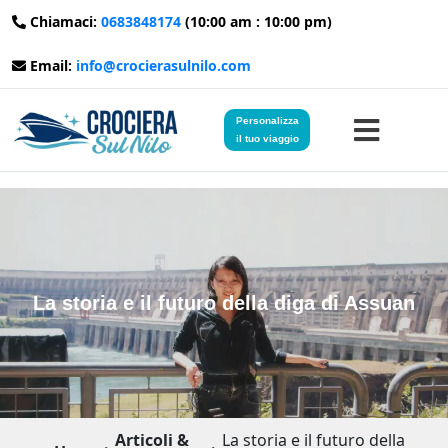
Chiamaci:
0683848174
(10:00 am : 10:00 pm)
Email:
info@crocierasulnilo.com
Personalizza
il tuo viaggio
Home
Viaggi in Egitto
La storia e il futuro della diga di Assuan
Crociere sul Nilo
Viaggi in Giordania
Blog
Articoli &
La storia e il futuro della