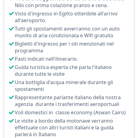
Nilo con prima colazione pranzo e cena.
Ogni tappa ti porterà a contatto diretto con la
Visto d'ingresso in Egitto ottenibile all'arrivo
grandezza della civiltà faraonica, tra colonne imponenti
all'aeroporto.
e geroglifici millenari.
Tutti gli spostamenti avverranno con un auto
munito di aria condizionata e Wifi gratuito
Terminata la crociera, volerai al Cairo, dove
Biglietti d'ingresso per i siti menzionati nel
proseguirai l’esplorazione con un programma ricco e
programma
coinvolgente.
Pasti indicati nell'itinerario.
Guida turistica esperta che parla l'italiano
Ammirerai le iconiche Piramidi di Giza e la misteriosa
durante tutte le visite
Sfinge, esplorerai il sito archeologico di Saqqara con
Una bottiglia d'acqua minerale durante gli
la Piramide a gradoni di Djoser, e visiterai il nuovo
spostamenti
Grande Museo Egizio, che ospita una delle collezioni
Rappresentante parlante italiano della nostra
più straordinarie al mondo.
agenzia durante i trasferimenti aeroportuali
Voli domestici in classe economy (Aswan Cairo)
Il tour prosegue nella parte islamica del Cairo, con la
Le visite a bordo della motonave verranno
visita alla
Cittadella di Saladino
e alla splendida
effettuate con altri turisti italiani e la guida
Moschea di Mohamed Ali, nota anche come Moschea
parlerà in Italiano
d’Alabastro, da cui si gode una vista panoramica