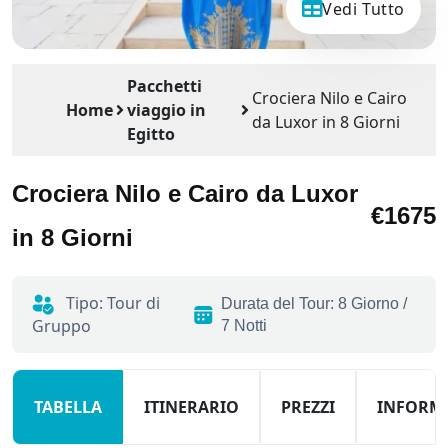
Vedi Tutto
Pacchetti
Crociera Nilo e Cairo
Home
viaggio in
da Luxor in 8 Giorni
Egitto
Crociera Nilo e Cairo da Luxor
€1675
in 8 Giorni
Tipo: Tour di
Durata del Tour: 8 Giorno /
Gruppo
7 Notti
TABELLA
ITINERARIO
PREZZI
INFORM