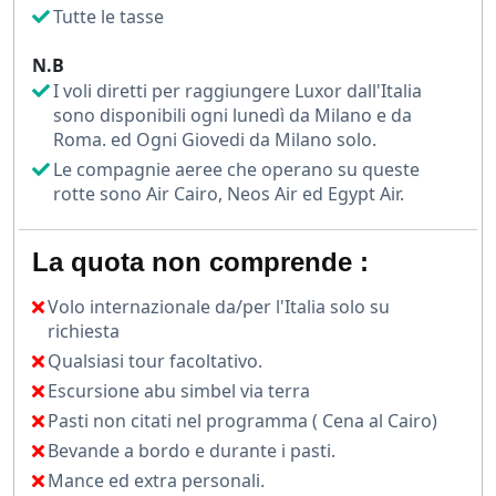
Tutte le tasse
mozzafiato sulla città.
N.B
Questo viaggio di 8 giorni è l’occasione perfetta per
I voli diretti per raggiungere Luxor dall'Italia
immergersi nella storia, nella cultura e nei paesaggi
sono disponibili ogni lunedì da Milano e da
dell’Egitto, con servizi curati, guide esperte e un
Roma. ed Ogni Giovedi da Milano solo.
itinerario pensato per regalarti emozioni
Le compagnie aeree che operano su queste
indimenticabili.
rotte sono Air Cairo, Neos Air ed Egypt Air.
La quota non comprende :
Volo internazionale da/per l'Italia solo su
richiesta
Qualsiasi tour facoltativo.
Escursione abu simbel via terra
Pasti non citati nel programma ( Cena al Cairo)
Bevande a bordo e durante i pasti.
Mance ed extra personali.