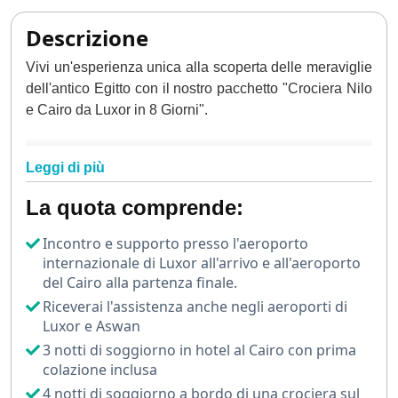
Descrizione
Vivi un'esperienza unica alla scoperta delle meraviglie
dell'antico Egitto con il nostro pacchetto "Crociera Nilo
e Cairo da Luxor in 8 Giorni".
Un viaggio affascinante che unisce il relax di una
Leggi di più
crociera sul Nilo
al fascino intramontabile della
capitale egiziana,
il Cairo
.
La quota comprende:
Il tour ha inizio a Luxor, considerata un museo a cielo
Incontro e supporto presso l'aeroporto
aperto, dove ti imbarcherai per una crociera che ti
internazionale di Luxor all'arrivo e all'aeroporto
condurrà lungo le placide acque del Nilo.
del Cairo alla partenza finale.
Riceverai l'assistenza anche negli aeroporti di
Durante la navigazione avrai l'opportunità di visitare
Luxor e Aswan
alcuni dei siti archeologici più famosi dell’Egitto: la
3 notti di soggiorno in hotel al Cairo con prima
Valle dei Re,
il Tempio di Karnak,
il Tempio di Horus a
colazione inclusa
Edfu e il Tempio di Kom Ombo.
4 notti di soggiorno a bordo di una crociera sul