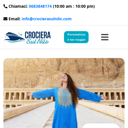
Chiamaci:
0683848174
(10:00 am : 10:00 pm)
Email:
info@crocierasulnilo.com
Personalizza
il tuo viaggio
Home
Viaggi in Egitto
Crociere sul Nilo
Viaggi in Giordania
Blog