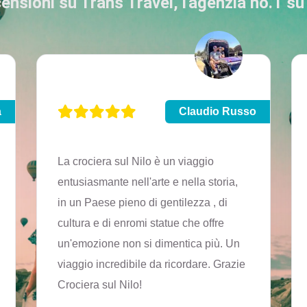
censioni su Trans Travel, l'agenzia no.1 s
a
Claudio Russo
La crociera sul Nilo è un viaggio
entusiasmante nell'arte e nella storia,
in un Paese pieno di gentilezza , di
cultura e di enromi statue che offre
un'emozione non si dimentica più. Un
viaggio incredibile da ricordare. Grazie
Crociera sul Nilo!