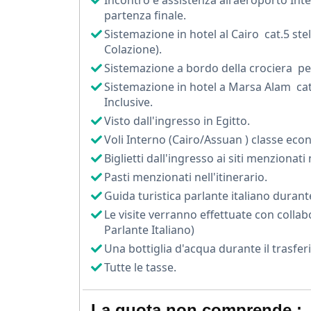
Incontro e assistenza all'aeroporto Inte
Durante la giornata visiterai anche
il Gran
partenza finale.
spettacolari al mondo, che custodisce migliaia 
Sistemazione in hotel al Cairo cat.5 stel
Colazione).
Dopo il Cairo volerai ad Assuan, dove iniz
Sistemazione a bordo della crociera per
nave elegante potrai ammirare paesaggi unic
Sistemazione in hotel a Marsa Alam cat.5
importanti dell’Egitto. Il viaggio include la 
Inclusive.
Philae, dedicato alla dea Iside.
Visto dall'ingresso in Egitto.
Durante la navigazione scoprirai anche il
Voli Interno (Cairo/Assuan ) classe eco
Horus, e il ben conservato Tempio di Horus a
Biglietti dall'ingresso ai siti menziona
Pasti menzionati nell'itinerario.
La crociera prosegue verso Luxor, spesso d
Guida turistica parlante italiano durante 
Qui visiterai i grandiosi Templi di Karnak
occidentale, la leggendaria Valle dei Re e il
Le visite verranno effettuate con collab
Parlante Italiano)
Dopo questa immersione nella storia, il via
Una bottiglia d'acqua durante il trasfe
affascinanti del Mar Rosso. Qui potrai rilass
Tutte le tasse.
cristalline e splendide barriere coralline.
Questo viaggio di lusso in Egitto rappres
La quota non comprende :