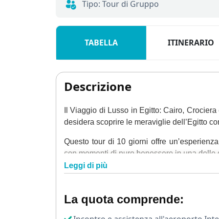
Tipo: Tour di Gruppo
TABELLA
ITINERARIO
Descrizione
Il Viaggio di Lusso in Egitto: Cairo, Crocier
desidera scoprire le meraviglie dell’Egitto c
Questo tour di 10 giorni offre un’esperienza
con momenti di puro benessere in una delle d
Leggi di più
Il viaggio inizia al Cairo, dove verrai accolt
nella capitale egiziana. Il giorno segue
dell’Egitto: la
Necropoli di Giza
, con le 
La quota comprende:
maestosa Sfinge e il Tempio della Valle.