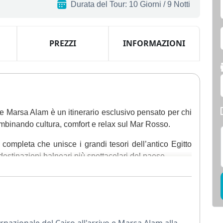
Durata del Tour: 10 Giorni / 9 Notti
PREZZI
INFORMAZIONI
a e Marsa Alam è un itinerario esclusivo pensato per chi
ombinando cultura, comfort e relax sul Mar Rosso.
 completa che unisce i grandi tesori dell’antico Egitto
estinazioni balneari più spettacolari del paese.
o all’aeroporto e trasferito in hotel per il tuo soggiorno
nte sarà dedicato alla scoperta dei luoghi simbolo
famose piramidi di Cheope, Chefren e Micerino, la