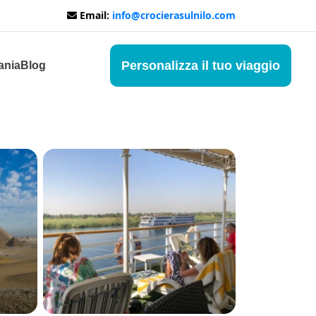
Email:
info@crocierasulnilo.com
Personalizza il tuo viaggio
ania
Blog