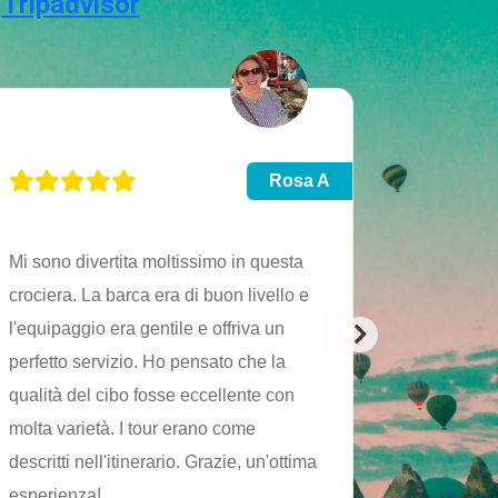
u
Tripadvisor
Rosa A
Mi sono divertita moltissimo in questa
L'immagin
crociera. La barca era di buon livello e
stessa di 
l'equipaggio era gentile e offriva un
crocera di
perfetto servizio. Ho pensato che la
crociera, 
qualità del cibo fosse eccellente con
barvissima
molta varietà. I tour erano come
Grazie!
descritti nell'itinerario. Grazie, un'ottima
esperienza!