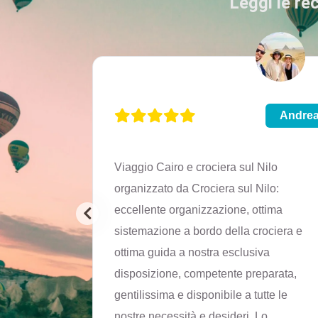
Leggi le re
Martina
Andre
 e Assuan,
Viaggio Cairo e crociera sul Nilo
ti
organizzato da Crociera sul Nilo:
taliano,
eccellente organizzazione, ottima
ami
sistemazione a bordo della crociera e
rfetto.
ottima guida a nostra esclusiva
disposizione, competente preparata,
gentilissima e disponibile a tutte le
nostre necessità e desideri. Lo