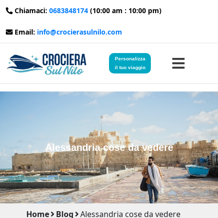
Chiamaci:
0683848174
(10:00 am : 10:00 pm)
Email:
info@crocierasulnilo.com
Personalizza
il tuo viaggio
Home
Viaggi in Egitto
Alessandria cose da vedere
Crociere sul Nilo
Viaggi in Giordania
Blog
Home
Blog
Alessandria cose da vedere