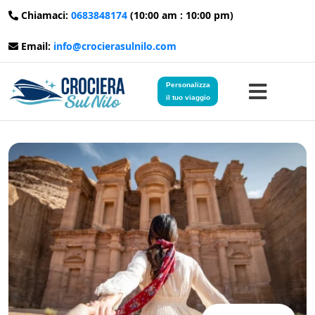
Chiamaci:
0683848174
(10:00 am : 10:00 pm)
Email:
info@crocierasulnilo.com
Personalizza
il tuo viaggio
Home
Viaggi in Egitto
Crociere sul Nilo
Viaggi in Giordania
Blog