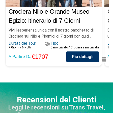
Crociera Nilo e Grande Museo
C
Egizio: itinerario di 7 Giorni
Cr
Vivi l'esperienza unica con il nostro pacchetto di
Sco
Crociera sul Nilo e Piramidi di 7 giorni con guid...
uni
Durata del Tour
Tipo
Dur
7 Giorni / 6 Notti
Cairo privato / Crociera semiprivata
11 g
€1707
A Partire Da
Più dettagli
A 
Recensioni dei Clienti
Leggi le recensioni su Trans Travel,