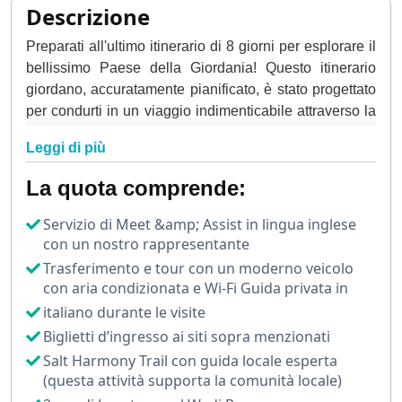
Descrizione
Preparati all'ultimo itinerario di 8 giorni per esplorare il
bellissimo Paese della Giordania! Questo itinerario
giordano, accuratamente pianificato, è stato progettato
per condurti in un viaggio indimenticabile attraverso la
ricca storia, la vibrante cultura e i paesaggi mozzafiato
Leggi di più
di questa incredibile destinazione.
La quota comprende:
Nel corso di 8 giorni emozionanti, avrai l'opportunità di
visitare luoghi iconici come l'antica città di Petra, di
Servizio di Meet &amp; Assist in lingua inglese
galleggiare nelle magiche acque del Mar Morto e di
con un nostro rappresentante
ammirare i paesaggi mozzafiato del Wadi Rum.
Trasferimento e tour con un moderno veicolo
con aria condizionata e Wi-Fi Guida privata in
Preparati a vivere un'avventura senza precedenti
italiano durante le visite
immergendoti nelle meraviglie della Giordania!
Contattateci subito per prenotare il tuo viaggio.
Biglietti d’ingresso ai siti sopra menzionati
Salt Harmony Trail con guida locale esperta
(questa attività supporta la comunità locale)