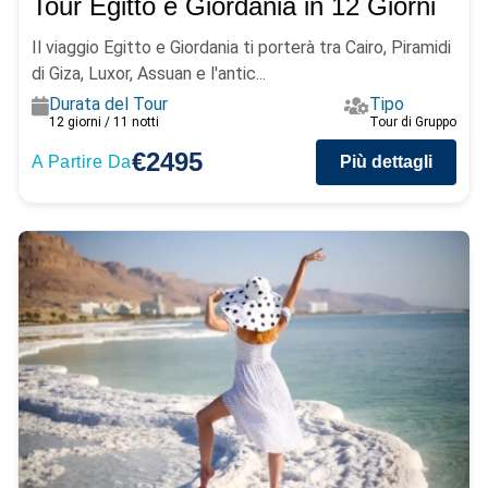
Tour Egitto e Giordania in 12 Giorni
Il viaggio Egitto e Giordania ti porterà tra Cairo, Piramidi
di Giza, Luxor, Assuan e l'antic...
Durata del Tour
Tipo
12 giorni / 11 notti
Tour di Gruppo
€2495
A Partire Da
Più dettagli