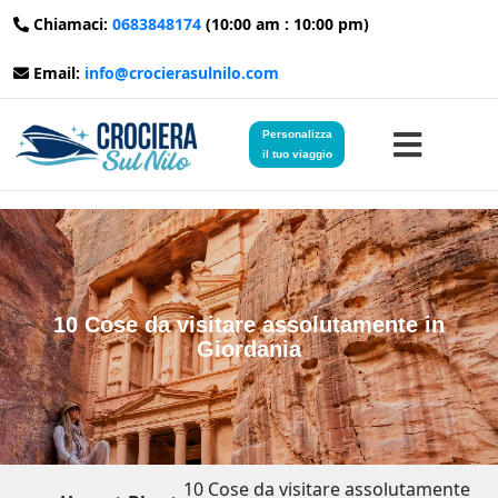
Chiamaci:
0683848174
(10:00 am : 10:00 pm)
Email:
info@crocierasulnilo.com
Personalizza
il tuo viaggio
Home
Viaggi in Egitto
10 Cose da visitare assolutamente in
Giordania
Crociere sul Nilo
Viaggi in Giordania
Blog
10 Cose da visitare assolutamente