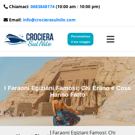
Chiamaci:
0683848174
(10:00 am : 10:00 pm)
Email:
info@crocierasulnilo.com
Personalizza
il tuo viaggio
Home
Viaggi in Egitto
I Faraoni Egiziani Famosi: Chi Erano e Cosa
Hanno Fatto
Crociere sul Nilo
Viaggi in Giordania
Blog
I Faraoni Egiziani Famosi: Chi