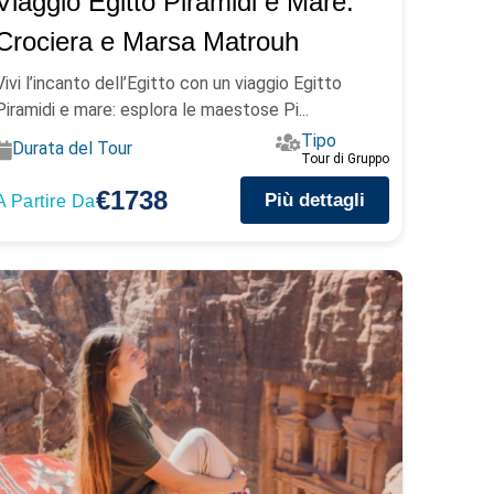
Viaggio Egitto Piramidi e Mare:
Crociera e Marsa Matrouh
Vivi l’incanto dell’Egitto con un viaggio Egitto
Piramidi e mare: esplora le maestose Pi...
Tipo
Durata del Tour
Tour di Gruppo
€1738
Più dettagli
A Partire Da