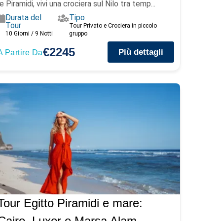
le Piramidi, vivi una crociera sul Nilo tra temp...
Durata del
Tipo
Tour
Tour Privato e Crociera in piccolo
10 Giorni / 9 Notti
gruppo
€2245
Più dettagli
A Partire Da
Tour Egitto Piramidi e mare:
Cairo, Luxor e Marsa Alam