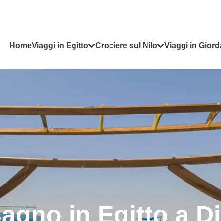
Home
Viaggi in Egitto
Crociere sul Nilo
Viaggi in Giord
 Bagno in Egitto a 