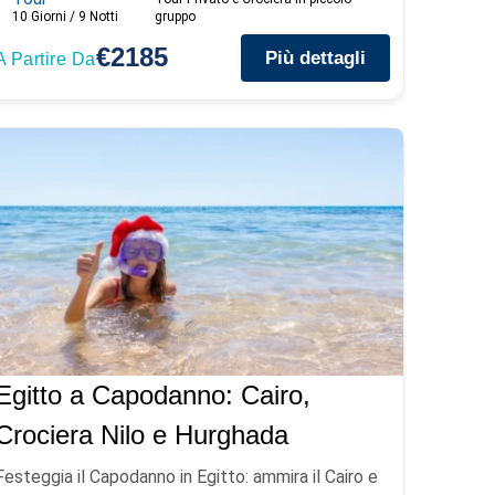
10 Giorni / 9 Notti
gruppo
€2185
Più dettagli
A Partire Da
Egitto a Capodanno: Cairo,
Crociera Nilo e Hurghada
Festeggia il Capodanno in Egitto: ammira il Cairo e