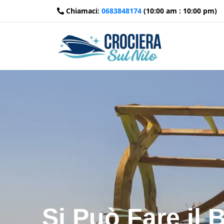
Chiamaci:
0683848174
(10:00 am : 10:00 pm)
Si Può Fare il