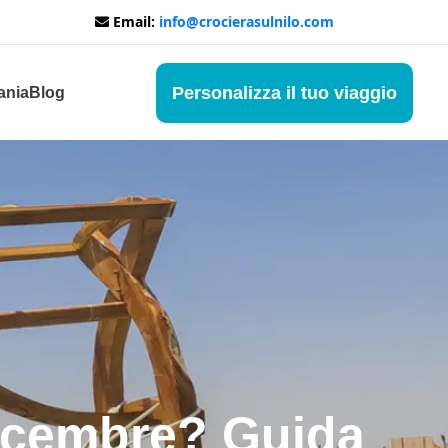
Email:
info@crocierasulnilo.com
Personalizza il tuo viaggio
ania
Blog
Dicembre? Guida