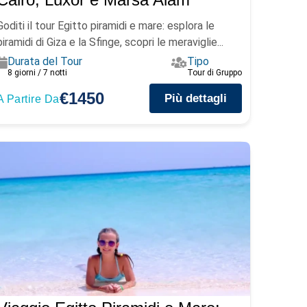
Goditi il tour Egitto piramidi e mare: esplora le
piramidi di Giza e la Sfinge, scopri le meraviglie...
Durata del Tour
Tipo
8 giorni / 7 notti
Tour di Gruppo
€1450
Più dettagli
A Partire Da