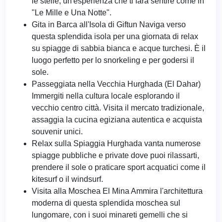
le stelle, un'esperienza che ti farà sentire come in
"Le Mille e Una Notte".
Gita in Barca all'Isola di Giftun Naviga verso
questa splendida isola per una giornata di relax
su spiagge di sabbia bianca e acque turchesi. È il
luogo perfetto per lo snorkeling e per godersi il
sole.
Passeggiata nella Vecchia Hurghada (El Dahar)
Immergiti nella cultura locale esplorando il
vecchio centro città. Visita il mercato tradizionale,
assaggia la cucina egiziana autentica e acquista
souvenir unici.
Relax sulla Spiaggia Hurghada vanta numerose
spiagge pubbliche e private dove puoi rilassarti,
prendere il sole o praticare sport acquatici come il
kitesurf o il windsurf.
Visita alla Moschea El Mina Ammira l'architettura
moderna di questa splendida moschea sul
lungomare, con i suoi minareti gemelli che si