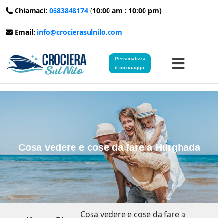
Chiamaci:
0683848174
(10:00 am : 10:00 pm)
Email:
info@crocierasulnilo.com
Personalizza
il tuo viaggio
Home
Viaggi in Egitto
Cosa vedere e cose da fare a Hurghada
Crociere sul Nilo
Viaggi in Giordania
Blog
Cosa vedere e cose da fare a