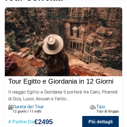
Tour Egitto e Giordania in 12 Giorni
Il viaggio Egitto e Giordania ti porterà tra Cairo, Piramidi
di Giza, Luxor, Assuan e l'antic...
Durata del Tour
Tipo
12 giorni / 11 notti
Tour di Gruppo
€2495
A Partire Da
Più dettagli