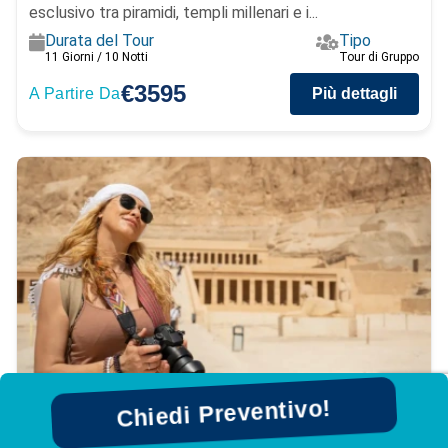
esclusivo tra piramidi, templi millenari e i...
Durata del Tour
Tipo
11 Giorni / 10 Notti
Tour di Gruppo
€3595
A Partire Da
Più dettagli
Chiedi Preventivo!
Offerte Egitto: Tour Culturale Via