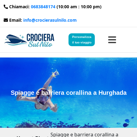
Chiamaci:
0683848174
(10:00 am : 10:00 pm)
Email:
info@crocierasulnilo.com
Personalizza
il tuo viaggio
Home
Viaggi in Egitto
Spiagge e barriera corallina a Hurghada
Crociere sul Nilo
Viaggi in Giordania
Blog
Spiagge e barriera corallina a