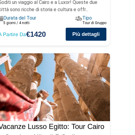
Goditi un viaggio al Cairo e a Luxor! Queste due
città sono ricche di storia e cultura e offr...
Durata del Tour
Tipo
5 giorni / 4 notti
Tour di Gruppo
€1420
Più dettagli
A Partire Da
Vacanze Lusso Egitto: Tour Cairo