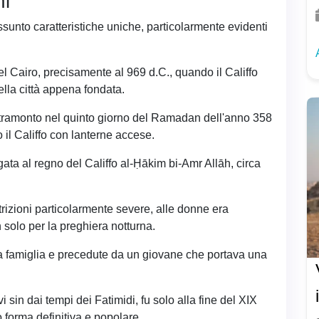
ni
sunto caratteristiche uniche, particolarmente evidenti
el Cairo, precisamente al 969 d.C., quando il Califfo
ella città appena fondata.
l tramonto nel quinto giorno del Ramadan dell'anno 358
o il Califfo con lanterne accese.
gata al regno del Califfo al-Ḥākim bi-Amr Allāh, circa
trizioni particolarmente severe, alle donne era
solo per la preghiera notturna.
famiglia e precedute da un giovane che portava una
i sin dai tempi dei Fatimidi, fu solo alla fine del XIX
 forma definitiva e popolare.