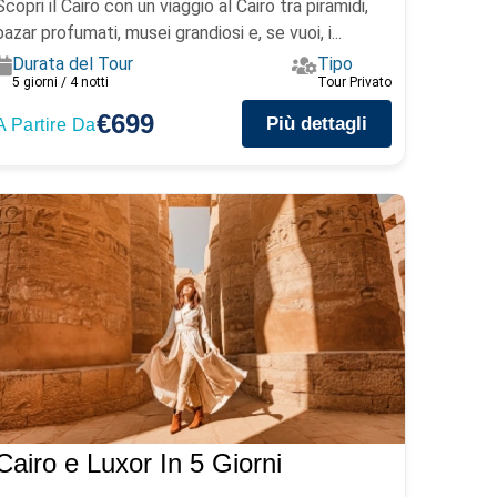
Scopri il Cairo con un viaggio al Cairo tra piramidi,
bazar profumati, musei grandiosi e, se vuoi, i...
Durata del Tour
Tipo
5 giorni / 4 notti
Tour Privato
€699
Più dettagli
A Partire Da
Cairo e Luxor In 5 Giorni