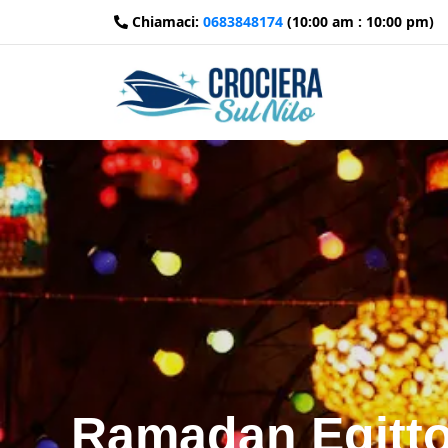
Chiamaci:
0683848174
(10:00 am : 10:00 pm)
Ramadan Egitto