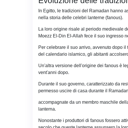
Evoluzione delle tradizio
In Egitto, le tradizioni del Ramadan hanno as
nella storia delle celebri lanterne (fanous).
La loro origine risale al periodo medievale d
Moezz El-Din EI-Allah fece il suo ingresso n
Per celebrare il suo arrivo, avvenuto dopo i
del calendario islamico, gli abitanti accolser
Un'altra versione dell'origine dei fanous è le
vent'anni dopo.
Durante il suo governo, caratterizzato da res
permesso uscire di casa durante il Ramadan 
accompagnate da un membro maschile della 
lanterna.
Nonostante i produttori di fanous fossero attiv
secolo che queste lanterne assunsero la loro