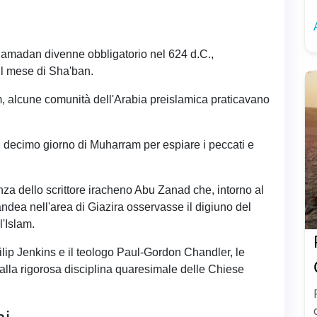
l Ramadan divenne obbligatorio nel 624 d.C.,
il mese di Sha'ban.
am, alcune comunità dell'Arabia preislamica praticavano
el decimo giorno di Muharram per espiare i peccati e
nza dello scrittore iracheno Abu Zanad che, intorno al
ea nell'area di Giazira osservasse il digiuno del
l'Islam.
hilip Jenkins e il teologo Paul-Gordon Chandler, le
lla rigorosa disciplina quaresimale delle Chiese