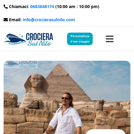
Chiamaci:
0683848174
(10:00 am : 10:00 pm)
Email:
info@crocierasulnilo.com
Personalizza
il tuo viaggio
Home
Viaggi in Egitto
Crociere sul Nilo
Viaggi in Giordania
Blog