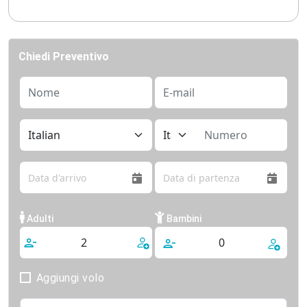
città.
Con servizi curati, guide esperte e sistemazioni
selezionate, questo viaggio ti regalerà emozioni e
Chiedi Preventivo
ricordi che dureranno per sempre.
Prenota ora il tuo posto per un'avventura speciale nella
magica atmosfera dell'Egitto a Pasqua 2026!
Adulti
Bambini
Aggiungi volo