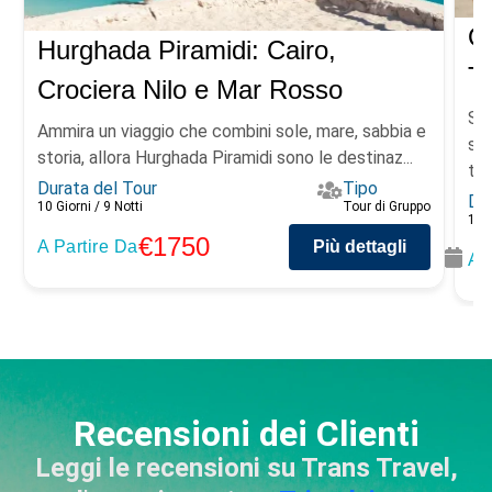
Of
Hurghada Piramidi: Cairo,
Te
Crociera Nilo e Mar Rosso
Sco
Ammira un viaggio che combini sole, mare, sabbia e
str
storia, allora Hurghada Piramidi sono le destinaz...
te..
Durata del Tour
Tipo
Dur
10 Giorni / 9 Notti
Tour di Gruppo
10 g
€1750
A Partire Da
Più dettagli
A 
Recensioni dei Clienti
Leggi le recensioni su Trans Travel,