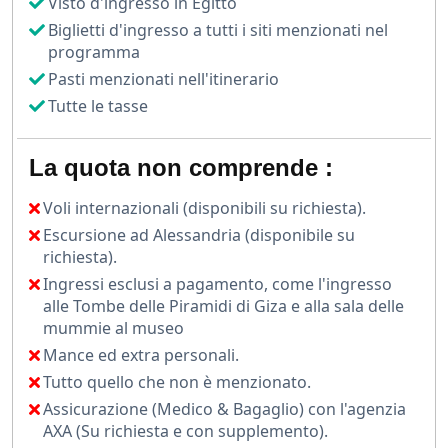
Visto d'ingresso in Egitto
Egyptian Museum (GEM), un progetto straordinario che
raccoglie tesori faraonici come mai prima d'ora, incluso
Biglietti d'ingresso a tutti i siti menzionati nel
programma
il celebre corredo di Tutankhamon.
Pasti menzionati nell'itinerario
Proseguirai poi verso la Cittadella di Saladino,
Tutte le tasse
un'imponente fortezza medievale che domina il Cairo e
ospita la splendida Moschea di alabastro di
La quota non comprende :
Muhammad Ali.
Per chi desidera arricchire ulteriormente l’esperienza,
Voli internazionali (disponibili su richiesta).
sarà possibile partecipare a un'escursione facoltativa
Escursione ad Alessandria (disponibile su
ad Alessandria.
richiesta).
Ingressi esclusi a pagamento, come l'ingresso
Scopri questa affascinante città sul Mediterraneo, tra
alle Tombe delle Piramidi di Giza e alla sala delle
biblioteche storiche, fortezze sul mare e l'influenza
mummie al museo
multiculturale che la contraddistingue.
Mance ed extra personali.
Durante tutto il soggiorno, avrai tempo libero per
Tutto quello che non è menzionato.
esplorare i mercati tradizionali, assaporare la cucina
Assicurazione (Medico & Bagaglio) con l'agenzia
locale e vivere le celebrazioni pasquali che animano la
AXA (Su richiesta e con supplemento).