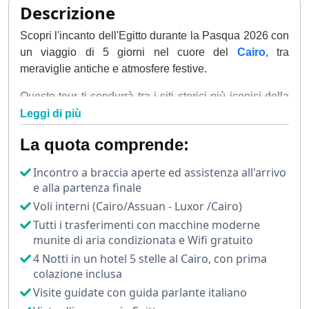
Descrizione
Scopri l'incanto dell'Egitto durante la Pasqua 2026 con
un viaggio di 5 giorni nel cuore del
Cairo
, tra
meraviglie antiche e atmosfere festive.
Questo tour ti condurrà tra i siti storici più iconici della
città e ti offrirà un'esperienza autentica durante uno dei
Leggi di più
periodi più suggestivi dell'anno.
La quota comprende:
Il tuo viaggio inizierà con una visita alle leggendarie
Incontro a braccia aperte ed assistenza all'arrivo
Piramidi di Giza, l'ultima meraviglia ancora esistente
e alla partenza finale
del mondo antico.
Voli interni (Cairo/Assuan - Luxor /Cairo)
Ammirerai l'imponente Sfinge e ti immergerai nella
Tutti i trasferimenti con macchine moderne
storia millenaria di
Menfi
e
Saqqara
, dove si trova la
munite di aria condizionata e Wifi gratuito
famosa Piramide a Gradoni di Djoser, una delle prime
4 Notti in un hotel 5 stelle al Cairo, con prima
strutture monumentali in pietra della storia.
colazione inclusa
Visite guidate con guida parlante italiano
Non mancherà una visita al nuovissimo Grand