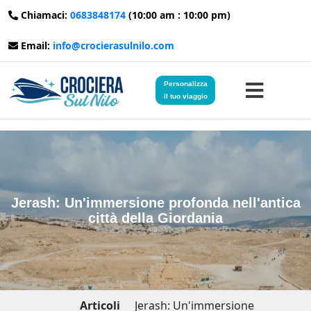
Chiamaci:
0683848174
(10:00 am : 10:00 pm)
Email:
info@crocierasulnilo.com
Personalizza
il tuo viaggio
Home
Viaggi in Egitto
Jerash: Un'immersione profonda nell'antica
città della Giordania
Crociere sul Nilo
Viaggi in Giordania
Blog
Articoli
Jerash: Un'immersione