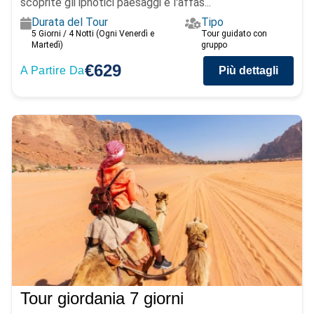
scoprite gli ipnotici paesaggi e l'affas...
Durata del Tour
Tipo
5 Giorni / 4 Notti (Ogni Venerdì e
Tour guidato con
Martedì)
gruppo
€629
A Partire Da
Più dettagli
Tour giordania 7 giorni