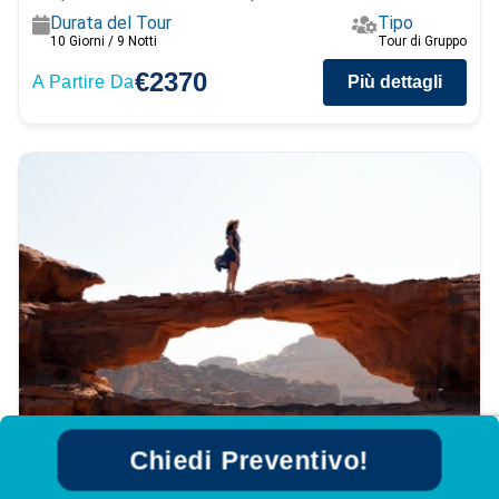
Durata del Tour
Tipo
10 Giorni / 9 Notti
Tour di Gruppo
€2370
A Partire Da
Più dettagli
Viaggio in Giordania speciale in 7
Chiedi Preventivo!
Giorni