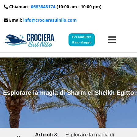
Chiamaci:
0683848174
(10:00 am : 10:00 pm)
Email:
info@crocierasulnilo.com
Personalizza
il tuo viaggio
Home
Viaggi in Egitto
Esplorare la magia di Sharm el Sheikh Egitto
Crociere sul Nilo
Viaggi in Giordania
Blog
Articoli &
Esplorare la magia di