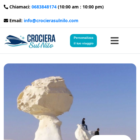
Chiamaci:
0683848174
(10:00 am : 10:00 pm)
Email:
info@crocierasulnilo.com
Personalizza
il tuo viaggio
Home
Viaggi in Egitto
Crociere sul Nilo
Viaggi in Giordania
Blog