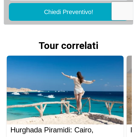
Chiedi Preventivo!
Tour correlati
Hurghada Piramidi: Cairo,
It