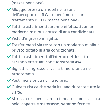
(mezza pensione).
Raggiungerai il suggestivo Deserto Bianco, famoso
Alloggio presso un hotel nella zona
per le sue formazioni rocciose uniche al mondo, dove
dell'aeroporto a Il Cairo per 1 notte, con
vivrai un’esperienza indimenticabile con cena e
trattamento di H.B (mezza pensione).
pernottamento in campo tendato sotto le stelle.
Tutti i trasferimenti saranno effettuati con un
moderno minibus dotato di aria condizionata.
Il viaggio continua con la scoperta dell’Oasi di
Visto d'ingresso in Egitto.
Bahariya, tra sorgenti termali, panorami spettacolari e
Trasferimenti via terra con un moderno minibus
luoghi ricchi di fascino, prima del rientro al Cairo.
privato dotato di aria condizionata.
Questo tour deserto Egitto è ideale per chi desidera
Tutti i trasferimenti all'interno del deserto
vivere un’avventura completa, combinando cultura,
saranno effettuati con fuoristrada 4x4.
relax e scoperta, con servizi organizzati e guide
Biglietti d'ingresso ai vari siti menzionati nel
esperte che ti accompagneranno in ogni tappa.
programma.
Pasti menzionati nell'itinerario.
Prenota ora il tuo tour e lasciati conquistare dalla
Guida turistica che parla italiano durante tutte le
magia del deserto egiziano e dalle meraviglie senza
visite.
tempo dell’antico Egitto!
Attrezzature per il campo tendato, come sacco a
pelo, coperte e materasso, saranno fornite.