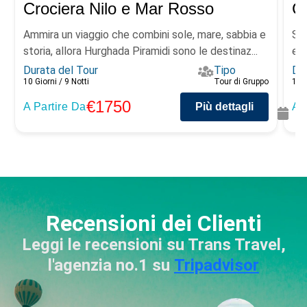
Crociera Nilo e Mar Rosso
Ca
Ammira un viaggio che combini sole, mare, sabbia e
Sco
storia, allora Hurghada Piramidi sono le destinaz...
e c
Durata del Tour
Tipo
Dur
10 Giorni / 9 Notti
Tour di Gruppo
10 G
€1750
A Partire Da
Più dettagli
A 
Recensioni dei Clienti
Leggi le recensioni su Trans Travel,
l'agenzia no.1 su
Tripadvisor