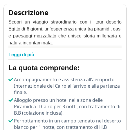
Descrizione
Scopri un viaggio straordinario con il tour deserto
Egitto di 6 giorni, un’esperienza unica tra piramidi, oasi
e paesaggi mozzafiato che unisce storia millenaria e
natura incontaminata.
Il viaggio inizia al
Cairo
, dove sarai accolto e assistito
Leggi di più
fin dal tuo arrivo. Nei primi giorni visiterai la
La quota comprende:
spettacolare Necropoli di Giza con le famose Piramidi
di Cheope, Chefren e Micerino e
la Sfinge
.
Accompagnamento e assistenza all'aeroporto
Internazionale del Cairo all'arrivo e alla partenza
Proseguirai con Saqqara e la Piramide a Gradoni, per
finale.
poi immergerti nella storia al Grande Museo Egizio,
Alloggio presso un hotel nella zona delle
che custodisce tesori straordinari dell’antico Egitto.
Piramidi a Il Cairo per 3 notti, con trattamento di
B.B (colazione inclusa).
Il cuore del tour deserto Egitto ti porterà verso
l’Oasi di
Bahariya
, attraversando paesaggi incredibili come il
Pernottamento in un campo tendato nel deserto
Deserto Nero e la Valle di Agabat.
bianco per 1 notte, con trattamento di H.B