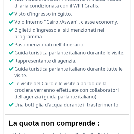
di aria condizionata con il WIFI Gratis.
Dopo il Cairo, il viaggio prosegue con una suggestiva
Visto d'ingresso in Egitto.
crociera sul Nilo, da Luxor ad Aswan, navigando tra
Volo Interno ''Cairo /Aswan'', classe economy.
templi millenari, colossi e tombe reali.
Biglietti d'ingresso ai siti menzionati nel
programma.
Visiterai luoghi straordinari come la Valle dei Re, il
Pasti menzionati nell'itinerario.
Tempio di Hatshepsut, i Templi di Karnak e Luxor, Edfu,
Guida turistica parlante italiano durante le visite.
Kom Ombo e Philae, il tutto accompagnato da guide
Rappresentante di agenzia.
esperte in italiano.
Guida turistica parlante italiano durante tutte le
visite.
Infine, ti sposterai a
Marsa Alam
, per trascorrere
giornate di puro relax tra spiagge dorate, mare
Le visite del Cairo e le visite a bordo della
crociera verranno effettuate con collaboratori
cristallino e resort con ogni comfort. Potrai fare
dell'agenzia (guida parlante italiano)
snorkeling nella barriera corallina, rilassarti a bordo
Una bottiglia d'acqua durante il trasferimento.
piscina o semplicemente goderti il sole del Mar Rosso.
Il pacchetto include voli, hotel e crociera 5 stelle,
La quota non comprende :
trasferimenti, guide locali, pasti secondo programma e
assistenza completa.