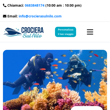
Chiamaci:
0683848174
(10:00 am : 10:00 pm)
Email:
info@crocierasulnilo.com
Personalizza
il tuo viaggio
Home
Viaggi in Egitto
Crociere sul Nilo
Viaggi in Giordania
Blog