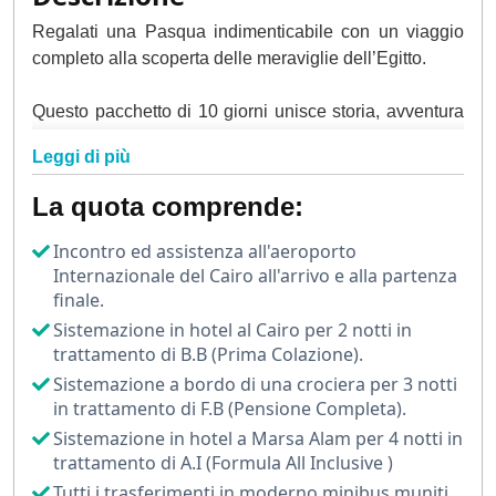
Regalati una Pasqua indimenticabile con un viaggio
completo alla scoperta delle meraviglie dell’Egitto.
Questo pacchetto di 10 giorni unisce storia, avventura
e relax, con un itinerario che tocca le tappe più
Leggi di più
iconiche del Paese: il Cairo, la crociera sul Nilo tra
Luxor e Aswan, e infine il meritato riposo sul Mar
La quota comprende:
Rosso a Marsa Alam.
Incontro ed assistenza all'aeroporto
Il tour inizia al Cairo, affascinante capitale ricca di
Internazionale del Cairo all'arrivo e alla partenza
contrasti. Qui visiterai la leggendaria Necropoli di Giza,
finale.
dove potrai ammirare le Piramidi di Cheope,
Chefren
e
Sistemazione in hotel al Cairo per 2 notti in
Micerino
, custodite dalla maestosa Sfinge.
trattamento di B.B (Prima Colazione).
Sistemazione a bordo di una crociera per 3 notti
A seguire, l’imperdibile visita al
Grande Museo Egizio
in trattamento di F.B (Pensione Completa).
(GEM)
, il più moderno museo al mondo dedicato alla
Sistemazione in hotel a Marsa Alam per 4 notti in
civiltà egizia, che ospita tesori come l’intera collezione
trattamento di A.I (Formula All Inclusive )
di Tutankhamon.
Tutti i trasferimenti in moderno minibus muniti