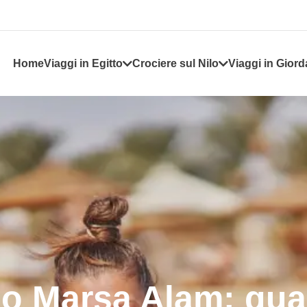
Home
Viaggi in Egitto
Crociere sul Nilo
Viaggi in Giord
o Marsa Alam: quale