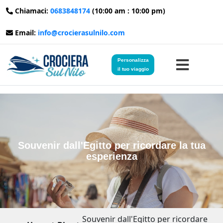
Chiamaci:
0683848174
(10:00 am : 10:00 pm)
Email:
info@crocierasulnilo.com
Personalizza
il tuo viaggio
Home
Viaggi in Egitto
Souvenir dall'Egitto per ricordare la tua
esperienza
Crociere sul Nilo
Viaggi in Giordania
Blog
Souvenir dall'Egitto per ricordare