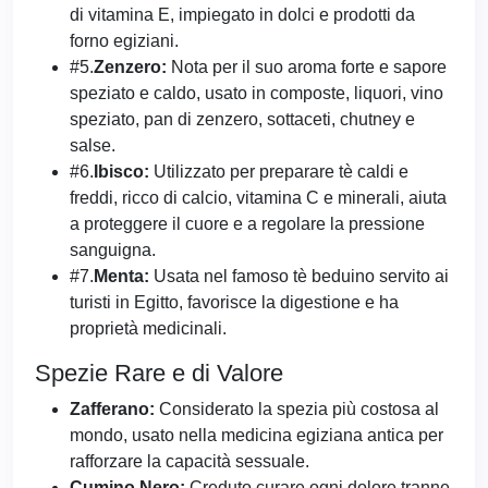
di vitamina E, impiegato in dolci e prodotti da
forno egiziani.
#5.
Zenzero:
Nota per il suo aroma forte e sapore
speziato e caldo, usato in composte, liquori, vino
speziato, pan di zenzero, sottaceti, chutney e
salse.
#6.
Ibisco:
Utilizzato per preparare tè caldi e
freddi, ricco di calcio, vitamina C e minerali, aiuta
a proteggere il cuore e a regolare la pressione
sanguigna.
#7.
Menta:
Usata nel famoso tè beduino servito ai
turisti in Egitto, favorisce la digestione e ha
proprietà medicinali.
Spezie Rare e di Valore
Zafferano:
Considerato la spezia più costosa al
mondo, usato nella medicina egiziana antica per
rafforzare la capacità sessuale.
Cumino Nero:
Creduto curare ogni dolore tranne