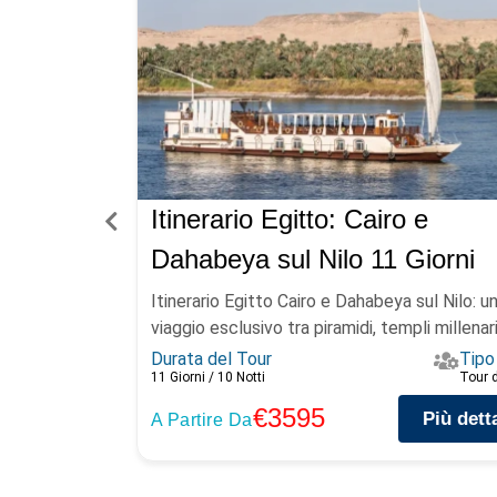
Itinerario Egitto: Cairo e
Dahabeya sul Nilo 11 Giorni
Itinerario Egitto Cairo e Dahabeya sul Nilo: u
viaggio esclusivo tra piramidi, templi millenari e
Durata del Tour
Tipo
11 Giorni / 10 Notti
Tour 
€3595
Più dett
A Partire Da