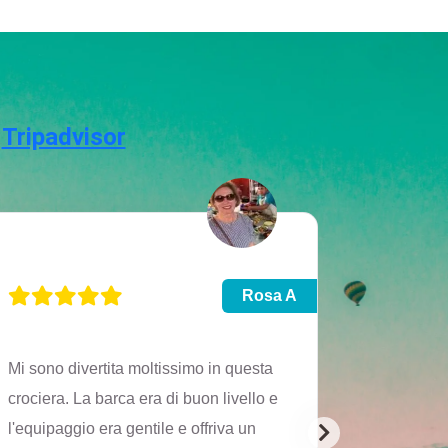
u
Tripadvisor
Rosa A
Mi sono divertita moltissimo in questa
L'immagin
crociera. La barca era di buon livello e
stessa di 
l'equipaggio era gentile e offriva un
crocera di