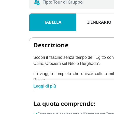
Tipo: Tour di Gruppo
TABELLA
ITINERARIO
Descrizione
Scopri il fascino senza tempo dell’Egitto co
Cairo, Crociera sul Nilo e Hurghada”.
un viaggio completo che unisce cultura mil
Rosso.
Leggi di più
L’avventura inizia al
Cairo
, capitale vibra
Piramidi di Giza, simbolo eterno della civiltà 
La quota comprende:
Ammirerai le maestose piramidi di Cheope, C
uno dei siti archeologici più affascinanti al 