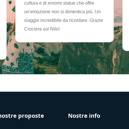
cultura e di enromi statue che offre
un'emozione non si dimentica più. Un
viaggio incredibile da ricordare. Grazie
Crociera sul Nilo!
nostre proposte
Nostre info