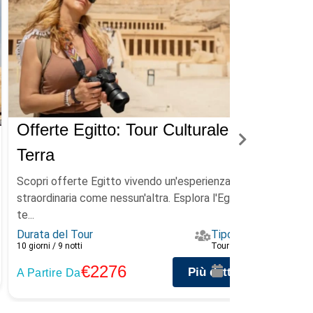
Offerte Egitto: Tour Culturale Via
Off
Terra
Cro
Scopri offerte Egitto vivendo un'esperienza
Offe
straordinaria come nessun'altra. Esplora l'Egitto via
stori
te...
Dura
Durata del Tour
Tipo
7 gior
10 giorni / 9 notti
Tour di Gruppo
A Pa
€2276
Più dettagli
A Partire Da