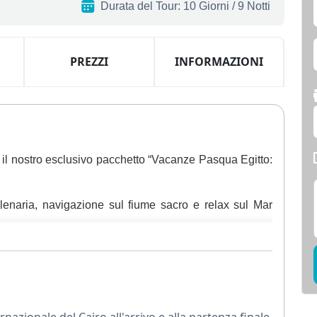
Durata del Tour: 10 Giorni / 9 Notti
PREZZI
INFORMAZIONI
n il nostro esclusivo pacchetto “Vacanze Pasqua Egitto:
lenaria, navigazione sul fiume sacro e relax sul Mar
nte e ricca di storia, dove potrai visitare le iconiche
egizia.
hefren e Micerino, insieme alla misteriosa Sfinge, in
mondo.