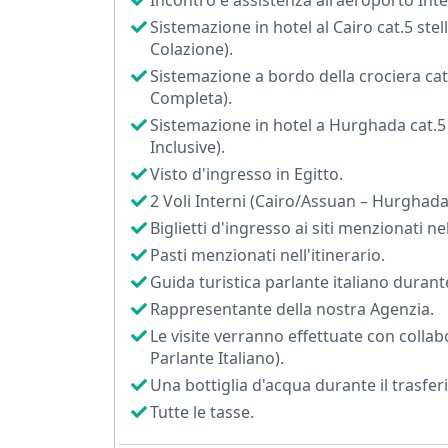
Incontro e assistenza all'aeroporto Inter
Sistemazione in hotel al Cairo cat.5 stel
La giornata prosegue con la visita al
G
Colazione).
collezione di reperti, statue e tesori dei fara
Sistemazione a bordo della crociera cat.
Egitto.
Completa).
Dopo il Cairo, il viaggio continua con un
Sistemazione in hotel a Hurghada cat.5 st
Inclusive).
un’esperienza indimenticabile tra paesaggi in
Visto d'ingresso in Egitto.
Ad Assuan visiterai il romantico
Tempio
2 Voli Interni (Cairo/Assuan – Hurghada
navigazione farai tappa a Kom Ombo, con il
Biglietti d'ingresso ai siti menzionati 
potrai ammirare il magnifico Tempio di Horus
Pasti menzionati nell'itinerario.
Arrivato a Luxor, scoprirai il maestoso Te
Guida turistica parlante italiano durante
Tempio di Hatshepsut
e i Colossi di Memnon
Rappresentante della nostra Agenzia.
Le visite verranno effettuate con collab
Il viaggio si conclude a
Hurghada
, rinom
Parlante Italiano).
spiagge dorate, acque cristalline e fondali ric
Una bottiglia d'acqua durante il trasfe
Qui avrai tempo per goderti il mare, prati
Tutte le tasse.
confortevoli.