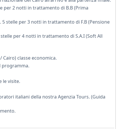
nazionale del Cairo all'arrivo e alla partenza finale.
le per 2 notti in trattamento di B.B (Prima
rande Museo Egizio
, che ospita una straordinaria
oni, offrendo un’immersione unica nella storia dell’antico
 5 stelle per 3 notti in trattamento di F.B (Pensione
a suggestiva crociera sul Nilo da
Assuan
a
Luxor
,
elle per 4 notti in trattamento di S.A.I (Soft All
cantevoli e siti archeologici leggendari.
 di Philae
e l’imponente Diga, mentre durante la
/ Cairo) classe economica.
 suo tempio dedicato a Sobek e Horus, e a Edfu, dove
nel programma.
.
mpio di Karnak, il Tempio di Luxor, la Valle dei Re,
il
 le visite.
e, testimonianze straordinarie dell’epoca faraonica.
oratori italiani della nostra Agenzia Tours. (Guida
ata località sul Mar Rosso, dove potrai rilassarti tra
chi di vita marina.
rimento.
care snorkeling o semplicemente rilassarti in resort