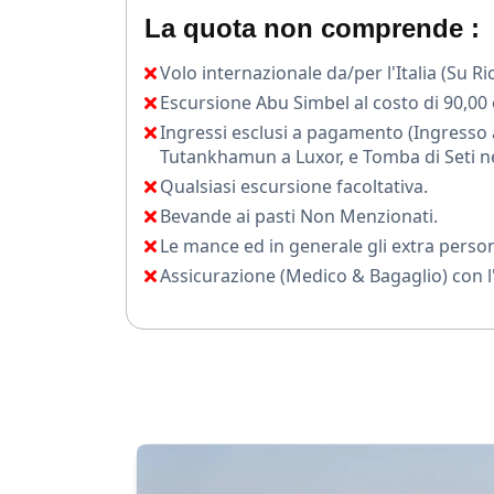
Questo pacchetto rappresenta la combinazio
La quota non comprende :
vivere una Pasqua indimenticabile in Egitto, 
Volo internazionale da/per l'Italia (Su Ri
Escursione Abu Simbel al costo di 90,00
Ingressi esclusi a pagamento (Ingresso 
Tutankhamun a Luxor, e Tomba di Seti nel
Qualsiasi escursione facoltativa.
Bevande ai pasti Non Menzionati.
Le mance ed in generale gli extra person
Assicurazione (Medico & Bagaglio) con l