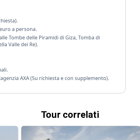
ne perfetta di cultura, avventura e relax, ideale per
tra emozioni, bellezza e tradizione.
chiesta).
 euro a persona.
alle Tombe delle Piramidi di Giza, Tomba di
la Valle dei Re).
ali.
'agenzia AXA (Su richiesta e con supplemento).
Tour correlati