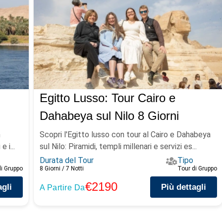
Egitto Lusso: Tour Cairo e
Dahabeya sul Nilo 8 Giorni
n
Scopri l'Egitto lusso con tour al Cairo e Dahabeya
 i...
sul Nilo: Piramidi, templi millenari e servizi es...
Durata del Tour
Tipo
di Gruppo
8 Giorni / 7 Notti
Tour di Gruppo
€2190
agli
Più dettagli
A Partire Da