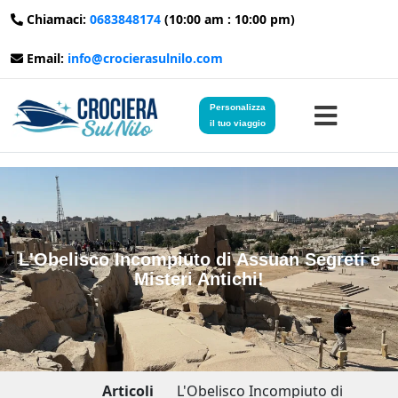
Chiamaci:
0683848174
(10:00 am : 10:00 pm)
Email:
info@crocierasulnilo.com
Personalizza
il tuo viaggio
Home
Viaggi in Egitto
L'Obelisco Incompiuto di Assuan Segreti e
Misteri Antichi!
Crociere sul Nilo
Viaggi in Giordania
Blog
Articoli
L'Obelisco Incompiuto di