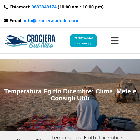
Chiamaci:
0683848174
(10:00 am : 10:00 pm)
Email:
info@crocierasulnilo.com
Personalizza
il tuo viaggio
Home
Viaggi in Egitto
Temperatura Egitto Dicembre: Clima, Mete e
Consigli Utili
Crociere sul Nilo
Viaggi in Giordania
Blog
Temperatura Egitto Dicembre: