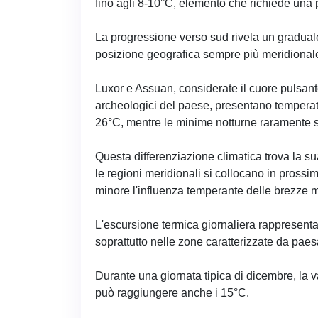
fino agli 8-10°C, elemento che richiede una p
La progressione verso sud rivela un gradual
posizione geografica sempre più meridionale d
Luxor e Assuan, considerate il cuore pulsante 
archeologici del paese, presentano temperatu
26°C, mentre le minime notturne raramente s
Questa differenziazione climatica trova la s
le regioni meridionali si collocano in prossi
minore l'influenza temperante delle brezze 
L'escursione termica giornaliera rappresent
soprattutto nelle zone caratterizzate da paes
Durante una giornata tipica di dicembre, la v
può raggiungere anche i 15°C.