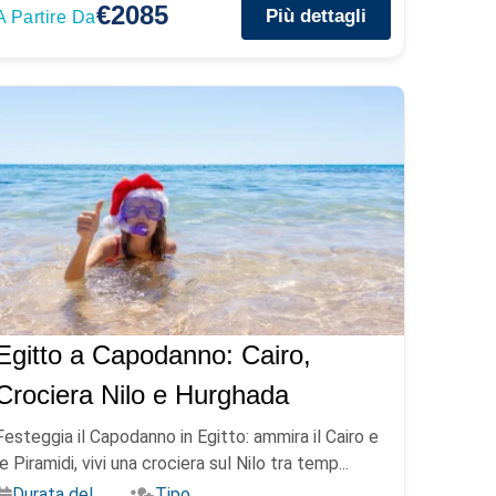
€2085
Più dettagli
A Partire Da
Egitto a Capodanno: Cairo,
Crociera Nilo e Hurghada
Festeggia il Capodanno in Egitto: ammira il Cairo e
le Piramidi, vivi una crociera sul Nilo tra temp...
Durata del
Tipo