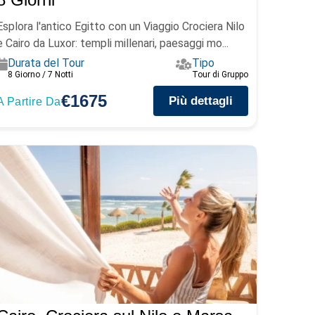
Esplora l'antico Egitto con un Viaggio Crociera Nilo
e Cairo da Luxor: templi millenari, paesaggi mo...
Durata del Tour
Tipo
8 Giorno / 7 Notti
Tour di Gruppo
€1675
Più dettagli
A Partire Da