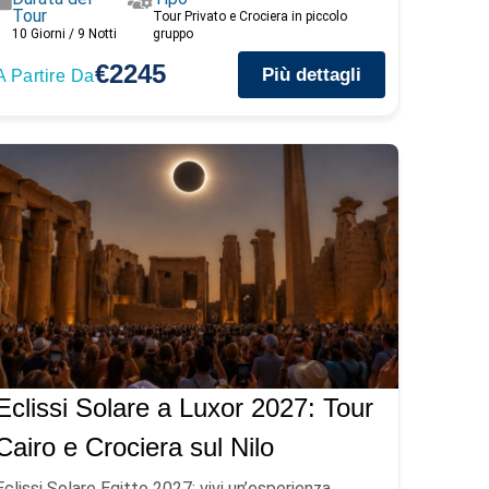
Tour
Tour Privato e Crociera in piccolo
10 Giorni / 9 Notti
gruppo
€2245
Più dettagli
A Partire Da
Eclissi Solare a Luxor 2027: Tour
Cairo e Crociera sul Nilo
Eclissi Solare Egitto 2027: vivi un’esperienza