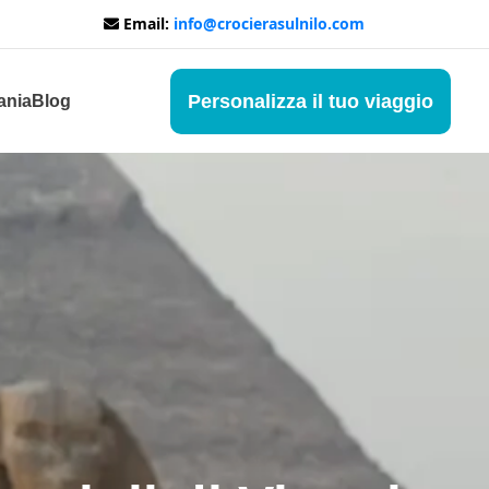
Email:
info@crocierasulnilo.com
Personalizza il tuo viaggio
ania
Blog