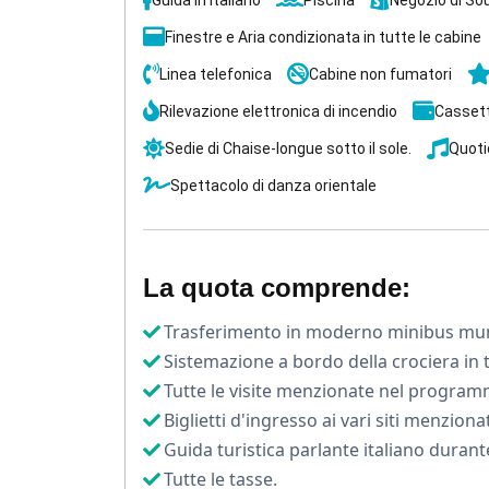
Guida in Italiano
Piscina
Negozio di So
La tua crociera sul Nilo 5 stelle lusso ti con
Finestre e Aria condizionata in tutte le cabine
con la sua imponente testa di falcone, ti lasc
Linea telefonica
Cabine non fumatori
Sulla Riva Est, i Templi di Karnak e Luxor ti s
Rilevazione elettronica di incendio
Cassett
Sedie di Chaise-longue sotto il sole.
Quoti
Non potrai credere ai tuoi occhi quando e
faraoni.
Spettacolo di danza orientale
Il Tempio della regina Hatshepsut e i Colossi
E quando penserai di aver visto tutto, il
Te
La quota comprende:
"monumentale".
Trasferimento in moderno minibus munit
Per concludere in bellezza questa crociera su
Sistemazione a bordo della crociera in 
alla beduina offerto a bordo, mentre il sole t
Tutte le visite menzionate nel program
Un'esperienza che ti lascerà con il cuore 
Biglietti d'ingresso ai vari siti menzionat
dell'antico Egitto
.
Guida turistica parlante italiano durante 
Tutte le tasse.