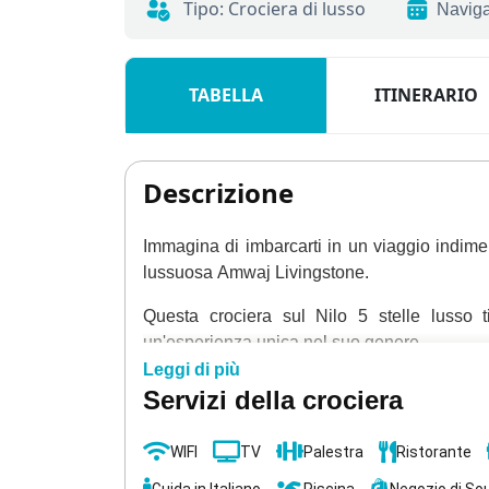
Tipo: Crociera di lusso
Naviga
TABELLA
ITINERARIO
Descrizione
Immagina di imbarcarti in un viaggio indime
lussuosa
Amwaj Livingstone.
Questa crociera sul Nilo 5 stelle lusso ti 
un'esperienza unica nel suo genere.
Leggi di più
Inizia la tua avventura con una visita all'eni
Servizi della crociera
dove l'aria stessa sembra sussurrare antichi 
WIFI
TV
Palestra
Ristorante
Prosegui verso il maestoso
Tempio di 
immergerti nell'eterna lotta tra bene e male c