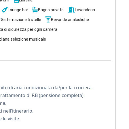
uvenir
Libreria
durrà poi alla scoperta di Edfu, dove il Tempio di Horus,
Lounge bar
Bagno privato
Lavanderia
erà senza fiato.
Sistemazione 5 stelle
Bevande analcoliche
veleranno la grandiosità dell'architettura faraonica.
a di sicurezza per ogni camera
diana selezione musicale
splorerai la Valle dei Re, camminando sulle orme dei
 di Memnone ti racconteranno storie di potere e gloria.
mpio di Abu Simbel
ti mostrerà il vero significato di
o di aria condizionata da/per la crociera.
l Nilo 5 stelle lusso, potrai goderti un tè pomeridiano
trattamento di F.B (pensione completa).
ramonta tingendo il fiume di oro e porpora.
ma.
colmo di meraviglia e l'anima arricchita dalla magia
i nell'itinerario.
le visite.