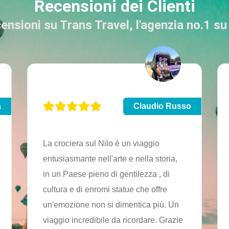
Recensioni dei Clienti
censioni su Trans Travel, l'agenzia no.1 s
a
Claudio Russo
La crociera sul Nilo è un viaggio
entusiasmante nell'arte e nella storia,
in un Paese pieno di gentilezza , di
cultura e di enromi statue che offre
un'emozione non si dimentica più. Un
viaggio incredibile da ricordare. Grazie