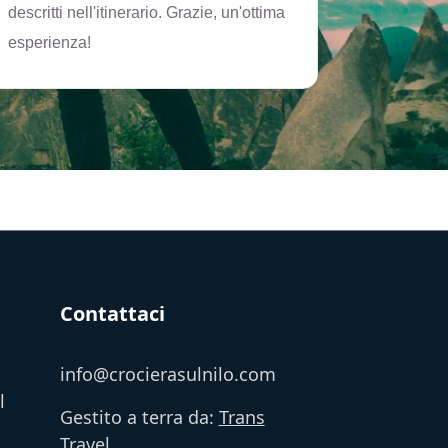
descritti nell'itinerario. Grazie, un'ottima
esperienza!
Contattaci
info@crocierasulnilo.com
l
Gestito a terra da:
Trans
Travel