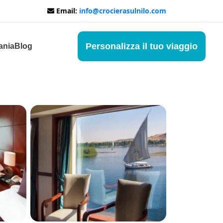
Email:
info@crocierasulnilo.com
Personalizza il tuo viaggio
ania
Blog