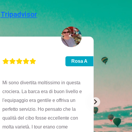
u
Tripadvisor
Rosa A
Mi sono divertita moltissimo in questa
L'immagin
crociera. La barca era di buon livello e
stessa di 
l'equipaggio era gentile e offriva un
crocera di
perfetto servizio. Ho pensato che la
crociera, 
qualità del cibo fosse eccellente con
barvissima
molta varietà. I tour erano come
Grazie!