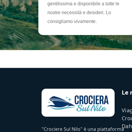
gentilissima e disponibile a tutte le
nostre necessità e desideri. Lo
consigliamo vivamente.
Le 
Viag
Cro
Dah
"Crociere Sul Nilo" è una piattaforma