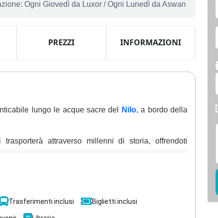
zione: Ogni Giovedì da Luxor / Ogni Lunedì da Aswan
PREZZI
INFORMAZIONI
nticabile lungo le acque sacre del
Nilo
, a bordo della
trasporterà attraverso millenni di storia, offrendoti
gmatico Obelisco Incompiuto e al mistico Tempio di File,
segreti.
Trasferimenti inclusi
Biglietti inclusi
Kom Ombo
, dedicato a
Sobek e Haroeris, dove puoi
he ha plasmato la civiltà egizia.