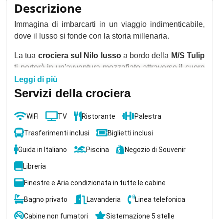
Descrizione
Immagina di imbarcarti in un viaggio indimenticabile,
dove il lusso si fonde con la storia millenaria.
La tua
crociera sul Nilo lusso
a bordo della
M/S Tulip
ti porterà in un'avventura mozzafiato attraverso il cuore
dell'antico Egitto.
Leggi di più
Servizi della crociera
Lasciati incantare dalla maestosità
dell'Obelisco
Incompiuto
e immergiti nella magia del
Tempio di
WIFI
TV
Ristorante
Palestra
File
.
Trasferimenti inclusi
Biglietti inclusi
Mentre navighi lungo le acque placide del
Nilo
,
Guida in Italiano
Piscina
Negozio di Souvenir
scoprirai i segreti del
Tempio di
Kom Ombo
, dove
Sobek e Haroeris
, divinità dell'eterna lotta tra bene e
Libreria
male, ti sussurreranno antiche leggende.
Finestre e Aria condizionata in tutte le cabine
La tua
crociera sul Nilo lusso
ti condurrà alla
Valle
Bagno privato
Lavanderia
Linea telefonica
dei Re
, dove puoi esplorare le tombe dei faraoni e
Cabine non fumatori
Sistemazione 5 stelle