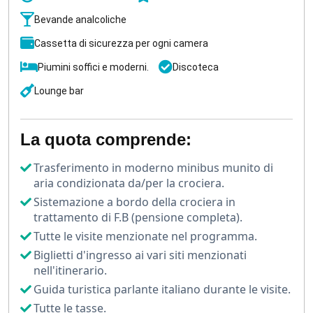
ammirare
il Tempio della regina Hatshepsut
,
testimonianza del potere femminile
nell'antico Egitto.
Bevande analcoliche
Cassetta di sicurezza per ogni camera
I Colossi di Memnone
ti guarderanno imponenti,
mentre
il tempio di Horus a Edfu,
con la sua testa di
Piumini soffici e moderni.
Discoteca
falcone, ti lascerà senza fiato.
Lounge bar
Ma le meraviglie non finiscono qui.
Il Tempio di Abu
Simbel
, simbolo della grandiosa
civiltà egizia
, ti
La quota comprende:
attende per stupirti con la sua magnificenza.
Trasferimento in moderno minibus munito di
E dopo una giornata di scoperte, potrai goderti un tè
aria condizionata da/per la crociera.
pomeridiano alla beduina offerto a bordo, mentre il sole
Sistemazione a bordo della crociera in
tramonta tingendo il Nilo di oro.
trattamento di F.B (pensione completa).
Questa
crociera sul Nilo lusso
è un'esperienza che ti
Tutte le visite menzionate nel programma.
toccherà l'anima, regalandoti ricordi indelebili di un
Biglietti d'ingresso ai vari siti menzionati
viaggio nel tempo e nella bellezza.
nell'itinerario.
Guida turistica parlante italiano durante le visite.
Tutte le tasse.