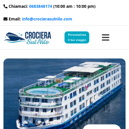
Chiamaci:
0683848174
(10:00 am : 10:00 pm)
Email:
info@crocierasulnilo.com
Personalizza
il tuo viaggio
Home
Viaggi in Egitto
Crociere sul Nilo
Viaggi in Giordania
Blog