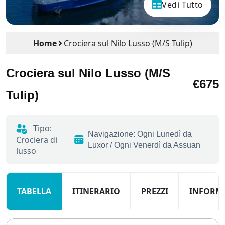
Vedi Tutto
Home
Crociera sul Nilo Lusso (M/S Tulip)
Crociera sul Nilo Lusso (M/S
€675
Tulip)
Tipo:
Navigazione: Ogni Lunedì da
Crociera di
Luxor / Ogni Venerdì da Assuan
lusso
TABELLA
ITINERARIO
PREZZI
INFORM