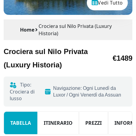
Vedi Tutto
Crociera sul Nilo Privata (Luxury
Home
Historia)
Crociera sul Nilo Privata
€1489
(Luxury Historia)
Tipo:
Navigazione: Ogni Lunedì da
Crociera di
Luxor / Ogni Venerdì da Assuan
lusso
TABELLA
ITINERARIO
PREZZI
INFORM