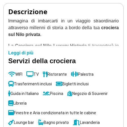
Descrizione
Immagina di imbarcarti in un viaggio straordinario
attraverso millenni di storia a bordo della tua
crociera
sul Nilo privata
.
La Crociera sul Nilo
Luxury Historia
ti trasporterà in
un mondo di meraviglie antiche, dove ogni giorno è
Leggi di più
un'avventura mozzafiato.
Servizi della crociera
Inizia il tuo viaggio esplorando l'enigmatico
Obelisco
WIFI
TV
Ristorante
Palestra
Incompiuto
e il mistico
Tempio di File
, testimoni
Trasferimenti inclusi
Biglietti inclusi
silenziosi di un'epoca passata.
Guida in Italiano
Piscina
Negozio di Souvenir
La tua crociera sul Nilo privata
ti condurrà poi
attraverso i maestosi templi di
Kom Ombo
ed
Edfu
,
Libreria
dove puoi ammirare l'eterna lotta tra bene e male
Finestre e Aria condizionata in tutte le cabine
scolpita nella pietra.
Lounge bar
Bagno privato
Lavanderia