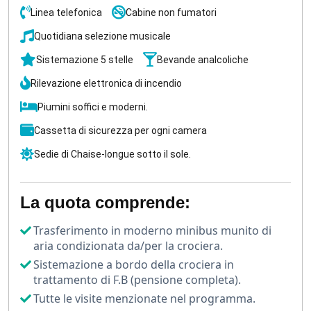
A
Luxor
, lasciati incantare dalla grandiosità del
Linea telefonica
Cabine non fumatori
Tempio di Karnak
e del
Tempio di Luxor
, prima di
avventurarti nella leggendaria
Valle dei Re
.
Quotidiana selezione musicale
Sistemazione 5 stelle
Bevande analcoliche
Qui, puoi camminare tra le tombe dei faraoni e
ammirare il
Tempio della regina Hatshepsut
, una
Rilevazione elettronica di incendio
delle poche donne faraone dell'antico
Egitto
.
Piumini soffici e moderni.
La tua
crociera sul Nilo privata
ti porterà anche ad
Cassetta di sicurezza per ogni camera
Abu Simbel
, simbolo supremo della grandiosa civiltà
Sedie di Chaise-longue sotto il sole.
egizia, dove rimarrai senza fiato di fronte alle colossali
statue di
Ramses II
.
La quota comprende:
E mentre navighi lungo il
fiume del Nilo
, puoi goderti
un tè pomeridiano alla beduina, assaporando il lusso e
Trasferimento in moderno minibus munito di
la magia di questo viaggio indimenticabile attraverso il
aria condizionata da/per la crociera.
cuore
dell'antico Egitto
.
Sistemazione a bordo della crociera in
trattamento di F.B (pensione completa).
Tutte le visite menzionate nel programma.