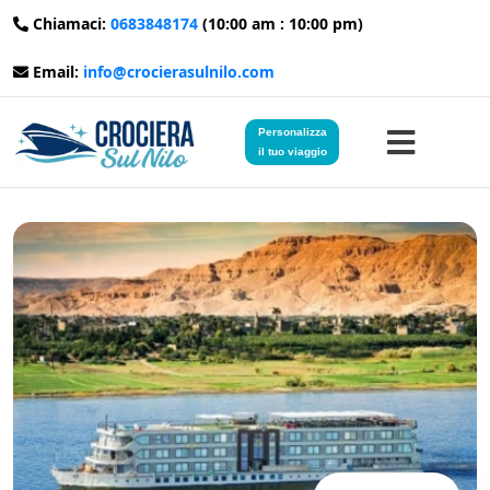
Chiamaci:
0683848174
(10:00 am : 10:00 pm)
Email:
info@crocierasulnilo.com
Personalizza
il tuo viaggio
Home
Viaggi in Egitto
Crociere sul Nilo
Viaggi in Giordania
Blog