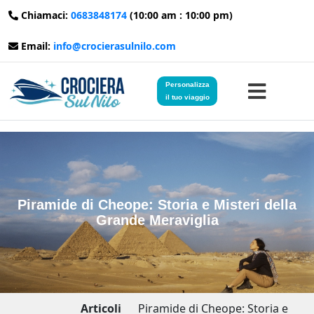
Chiamaci:
0683848174
(10:00 am : 10:00 pm)
Email:
info@crocierasulnilo.com
Personalizza
il tuo viaggio
Home
Viaggi in Egitto
Piramide di Cheope: Storia e Misteri della
Grande Meraviglia
Crociere sul Nilo
Viaggi in Giordania
Blog
Articoli
Piramide di Cheope: Storia e