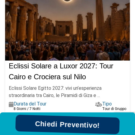
Eclissi Solare a Luxor 2027: Tour
Cairo e Crociera sul Nilo
Eclissi Solare Egitto 2027: vivi un’esperienza
straordinaria tra Cairo, le Piramidi di Giza e ...
Durata del Tour
Tipo
8 Giorni / 7 Notti
Tour di Gruppo
€6790
A Partire Da
Più dettagli
Chiedi Preventivo!