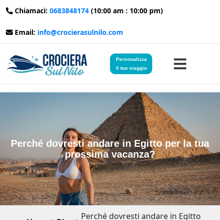
Chiamaci:
0683848174
(10:00 am : 10:00 pm)
Email:
info@crocierasulnilo.com
Personalizza
il tuo viaggio
Home
Viaggi in Egitto
Perché dovresti andare in Egitto per la tua
prossima vacanza?
Crociere sul Nilo
Viaggi in Giordania
Blog
Perché dovresti andare in Egitto