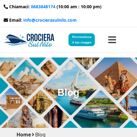
Chiamaci:
0683848174
(10:00 am : 10:00 pm)
Email:
info@crocierasulnilo.com
Personalizza
il tuo viaggio
Home
Viaggi in Egitto
Blog
Crociere sul Nilo
Viaggi in Giordania
Blog
Home
Blog